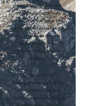
personalmente. Mientras
estamos ayunando solo
podemos tomar agua. Una
vez que concluimos nuestro
ayuno después de cada
sesión podemos ir a
nuestra dieta regular de
alimentos.
Esdras 8:23 NTV
Así que ayunamos y oramos
intensamente para que
nuestro Dios nos cuidara, y
él oyó nuestra oración.