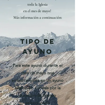
toda la Iglesia
en el mes de mayo!
Más información a continuación:
Tipo de
ayuno
Para este ayuno durante el
mes de mayo nos
embarcaremos en un ayuno
bíblico sin comida por la
duración de tiempo
seleccionada