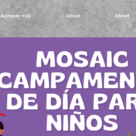
Aprende más
About
About