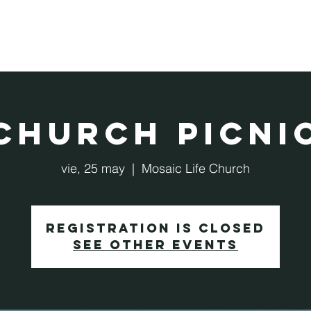
Aprende más
About
About
Church Picni
vie, 25 may
  |  
Mosaic Life Church
Registration is Closed
See other events