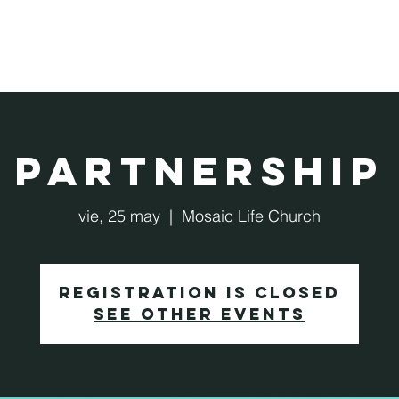
Aprende más
About
About
Partnership
vie, 25 may
  |  
Mosaic Life Church
Registration is Closed
See other events